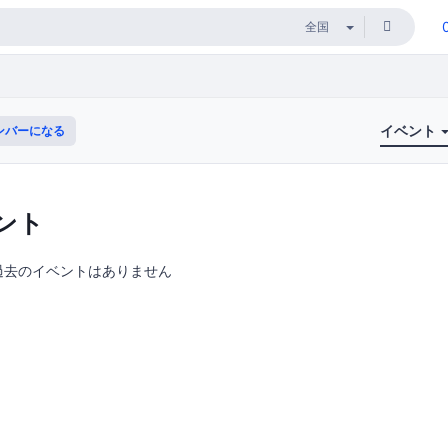
イベント
ンバーになる
ント
過去のイベントはありません